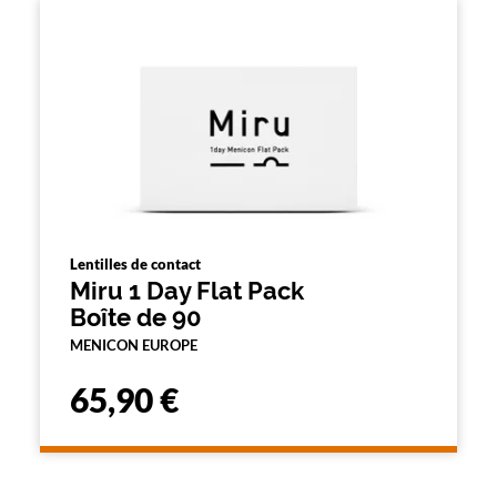
e
m
e
n
t
l
a
r
e
c
h
e
r
c
Lentilles de contact
h
Miru 1 Day Flat Pack
e
e
Boîte de 90
t
MENICON EUROPE
r
e
c
65,90 €
h
a
r
g
e