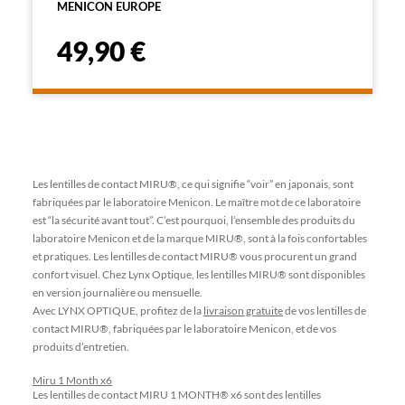
MENICON EUROPE
49,90 €
Les lentilles de contact MIRU®, ce qui signifie “voir” en japonais, sont
fabriquées par le laboratoire Menicon. Le maître mot de ce laboratoire
est “la sécurité avant tout”. C’est pourquoi, l’ensemble des produits du
laboratoire Menicon et de la marque MIRU®, sont à la fois confortables
et pratiques. Les lentilles de contact MIRU® vous procurent un grand
confort visuel. Chez Lynx Optique, les lentilles MIRU® sont disponibles
en version journalière ou mensuelle.
Avec LYNX OPTIQUE, profitez de la
livraison gratuite
de vos lentilles de
contact MIRU®, fabriquées par le laboratoire Menicon, et de vos
produits d’entretien.
Miru 1 Month x6
Les lentilles de contact MIRU 1 MONTH® x6 sont des lentilles