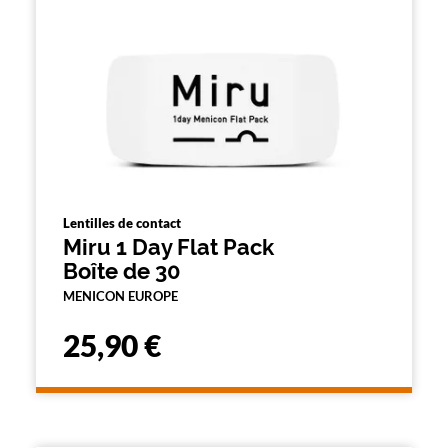
n
d
'
u
n
f
i
l
t
r
e
l
a
Lentilles de contact
n
Miru 1 Day Flat Pack
c
Boîte de 30
e
a
MENICON EUROPE
u
t
25,90 €
o
m
a
t
i
q
u