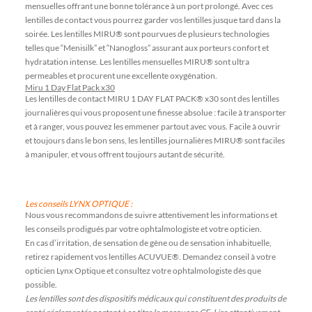
mensuelles offrant une bonne tolérance à un port prolongé. Avec ces
lentilles de contact vous pourrez garder vos lentilles jusque tard dans la
soirée. Les lentilles MIRU® sont pourvues de plusieurs technologies
telles que “Menisilk” et “Nanogloss” assurant aux porteurs confort et
hydratation intense. Les lentilles mensuelles MIRU® sont ultra
permeables et procurent une excellente oxygénation.
Miru 1 Day Flat Pack x30
Les lentilles de contact MIRU 1 DAY FLAT PACK® x30 sont des lentilles
journalières qui vous proposent une finesse absolue : facile à transporter
et à ranger, vous pouvez les emmener partout avec vous. Facile à ouvrir
et toujours dans le bon sens, les lentilles journalières MIRU® sont faciles
à manipuler, et vous offrent toujours autant de sécurité.
Les conseils LYNX OPTIQUE :
Nous vous recommandons de suivre attentivement les informations et
les conseils prodigués par votre ophtalmologiste et votre opticien.
En cas d’irritation, de sensation de gène ou de sensation inhabituelle,
retirez rapidement vos lentilles ACUVUE®. Demandez conseil à votre
opticien Lynx Optique et consultez votre ophtalmologiste dès que
possible.
Les lentilles sont des dispositifs médicaux qui constituent des produits de