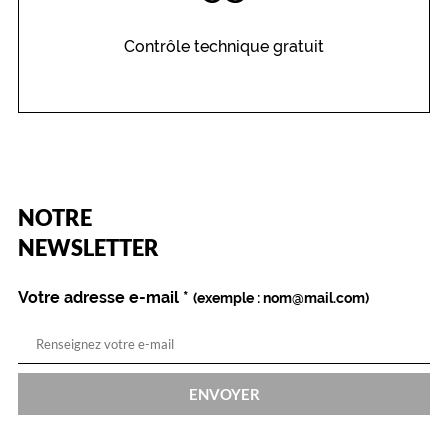
Contrôle technique gratuit
(Ce
NOTRE
champ
est
Name
NEWSLETTER
obligatoire)
Votre adresse e-mail
*
(exemple : nom@mail.com)
ENVOYER