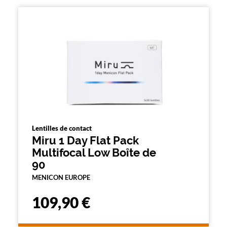
l
a
p
a
g
e
Lentilles de contact
Miru 1 Day Flat Pack
Multifocal Low Boîte de
90
MENICON EUROPE
109,90 €