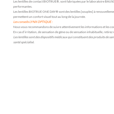
Les lentilles de contact BIOTRUE®, sont fabriquées par le laboratoire BAUS
performantes.
Les lentilles BIOTRUE ONE DAY® sont des lentilles [souples] à renouvellement
permettent un confort visuel tout au long de la journée.
Les conseils LYNX OPTIQUE :
Nous vous recommandons de suivre attentivement les informations et les cons
En cas d’irritation, de sensation de gène ou de sensation inhabituelle, reti
Les lentilles sont des dispositifs médicaux qui constituent des produits de san
santé spécialisé.