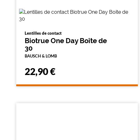
a
r
e
c
h
e
Lentilles de contact
r
Biotrue One Day Boîte de
c
h
30
e
BAUSCH & LOMB
e
t
r
22,90 €
e
c
h
a
r
g
e
l
a
p
a
g
e