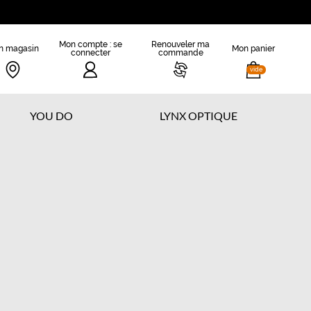
Mon compte : se
Renouveler ma
n magasin
Mon panier
connecter
commande
vide
YOU DO
LYNX OPTIQUE