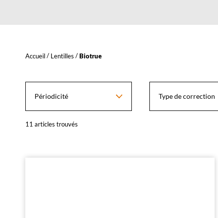
YOU
Accueil
Lentilles
Biotrue
L
a
DO
m
o
Périodicité
Type de correction
d
i
f
11
articles trouvés
i
c
a
t
i
o
n
d
'
u
n
f