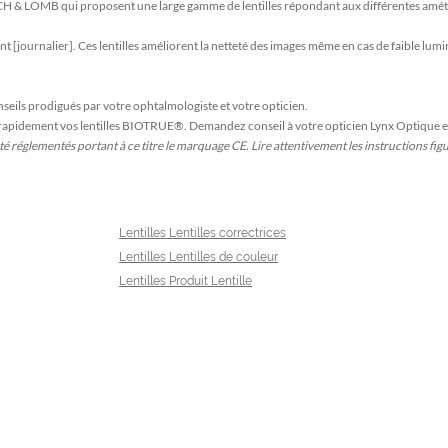
CH & LOMB qui proposent une large gamme de lentilles répondant aux différentes amét
 [journalier]. Ces lentilles améliorent la netteté des images même en cas de faible lu
eils prodigués par votre ophtalmologiste et votre opticien.
rez rapidement vos lentilles BIOTRUE®. Demandez conseil à votre opticien Lynx Optique e
té réglementés portant à ce titre le marquage CE. Lire attentivement les instructions fig
Lentilles Lentilles correctrices
Lentilles Lentilles de couleur
Lentilles Produit Lentille