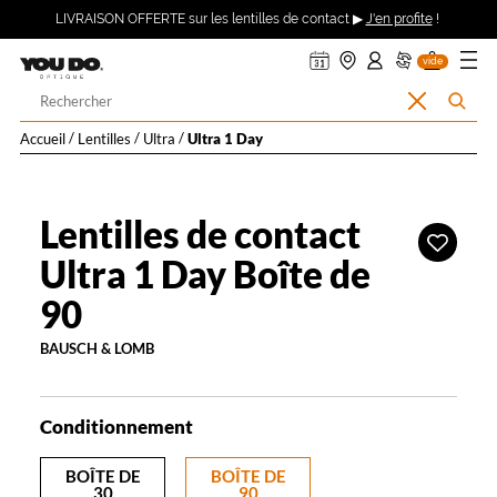
ER AU
360°
uveler
ndre
on
on
on
Description
Ouvrir
Retour
LIVRAISON OFFERTE sur les lentilles de contact ▶
J'en profite
!
asin
pte :
nier
DV
ma
TENU
détaillée
mande
se
le
CIPAL
ecter
menu
Opticien
vide
à
Votre
Effacer
Rechercher
LYNX
recherche
la
l’accueil
Accueil
Lentilles
Ultra
Ultra 1 Day
recherche
OPTIQUE
et
Lentilles de contact
Ajouter
à
Ultra 1 Day Boîte de
YOU
ma
90
liste
DO
d’envies
BAUSCH & LOMB
Conditionnement
BOÎTE DE
BOÎTE DE
30
90