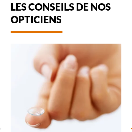
LES CONSEILS DE NOS
OPTICIENS
-
UTILISATION
ET
ENTRETIEN
ÉCÉDENT
S