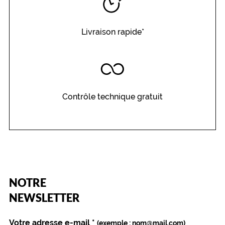
Livraison rapide*
Contrôle technique gratuit
(Ce
NOTRE
champ
est
Name
NEWSLETTER
obligatoire)
Votre adresse e-mail
*
(exemple : nom@mail.com)