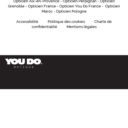
Opticien Aix-en-Provence
-
Opticien Perpignan
-
Opticien
Grenoble
-
Opticien France
-
Opticien You Do France
-
Opticien
Maroc
-
Opticien Pologne
Accessibilité
Politique des cookies
Charte de
confidentialité
Mentions légales