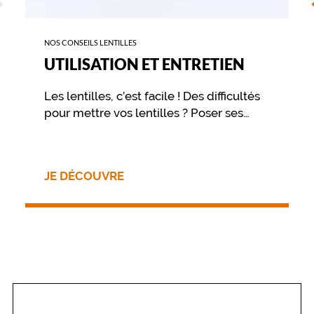
NOS CONSEILS LENTILLES
UTILISATION ET ENTRETIEN
Les lentilles, c’est facile ! Des difficultés
pour mettre vos lentilles ? Poser ses
lentilles de contact est avant tout une
question d’habitude. Pour votre
première fois, ou pour vous rafraîchir la
JE DÉCOUVRE
mémoire, suivez le Guide !