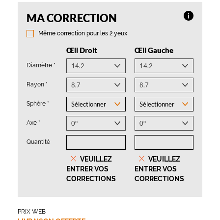
(Ce
(Ce
(Ce
(Ce
Diamètre
(Ce
Rayon
(Ce
Sphère
(Ce
Axe
(Ce
Quantité
champ
champ
champ
champ
*
champ
*
champ
*
champ
*
champ
MA CORRECTION
Plus
est
est
est
est
est
est
est
est
d’infor
obligatoire)
obligatoire)
obligatoire)
obligatoire)
obligatoire)
obligatoire)
obligatoire)
obligatoire)
Même correction pour les 2 yeux
sur
Œil Droit
Œil Gauche
l’option
Diamètre
*
Rayon
*
Sphère
*
Axe
*
Quantité
VEUILLEZ
VEUILLEZ
ENTRER VOS
ENTRER VOS
CORRECTIONS
CORRECTIONS
PRIX WEB