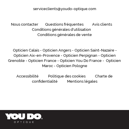
serviceclients@youdo-optique.com
Nous contacter
Questions fréquentes
Avis clients
Conditions générales d'utilisation
Conditions générales de vente
Opticien Calais
-
Opticien Angers
-
Opticien Saint-Nazaire
-
Opticien Aix-en-Provence
-
Opticien Perpignan
-
Opticien
Grenoble
-
Opticien France
-
Opticien You Do France
-
Opticien
Maroc
-
Opticien Pologne
Accessibilité
Politique des cookies
Charte de
confidentialité
Mentions légales