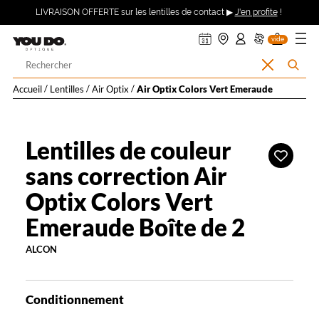
ER AU
360°
uveler
ndre
on
on
on
Description
Ouvrir
Retour
LIVRAISON OFFERTE sur les lentilles de contact ▶
J'en profite
!
asin
pte :
nier
DV
ma
TENU
détaillée
mande
se
le
CIPAL
ecter
menu
Opticien
vide
à
Votre
Effacer
Rechercher
LYNX
recherche
la
l’accueil
Accueil
Lentilles
Air Optix
Air Optix Colors Vert Emeraude
recherche
OPTIQUE
et
Lentilles de couleur
Ajouter
à
sans correction Air
YOU
ma
Optix Colors Vert
liste
DO
d’envies
Emeraude Boîte de 2
ALCON
Conditionnement