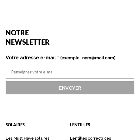
(Ce
NOTRE
champ
est
Name
NEWSLETTER
obligatoire)
Votre adresse e-mail
*
(exemple : nom@mail.com)
ENVOYER
SOLAIRES
LENTILLES
Les Must Have solaires
Lentilles correctrices