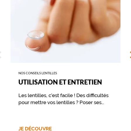
ÉCÉDENT
S
NOS CONSEILS LENTILLES
UTILISATION ET ENTRETIEN
Les lentilles, c’est facile ! Des difficultés
pour mettre vos lentilles ? Poser ses
lentilles de contact est avant tout une
question d’habitude. Pour votre
première fois, ou pour vous rafraîchir la
JE DÉCOUVRE
mémoire, suivez le Guide !