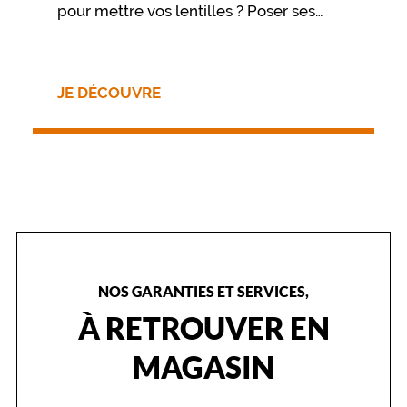
pour mettre vos lentilles ? Poser ses
lentilles de contact est avant tout une
question d’habitude. Pour votre
première fois, ou pour vous rafraîchir la
JE DÉCOUVRE
mémoire, suivez le Guide !
NOS GARANTIES ET SERVICES,
À RETROUVER EN
MAGASIN