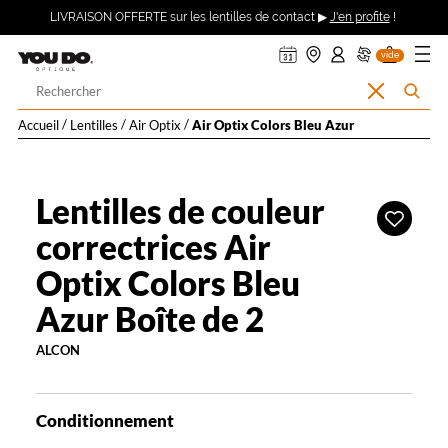
ER AU
360°
uveler
ndre
on
on
on
Description
Ouvrir
Retour
LIVRAISON OFFERTE sur les lentilles de contact ▶
J'en profite
!
asin
pte :
nier
DV
ma
TENU
détaillée
mande
se
le
CIPAL
ecter
menu
Opticien
vide
à
Votre
Effacer
Rechercher
LYNX
recherche
la
l’accueil
Accueil
Lentilles
Air Optix
Air Optix Colors Bleu Azur
recherche
OPTIQUE
et
Lentilles de couleur
Ajouter
à
correctrices Air
YOU
ma
Optix Colors Bleu
liste
DO
d’envies
Azur Boîte de 2
ALCON
Conditionnement