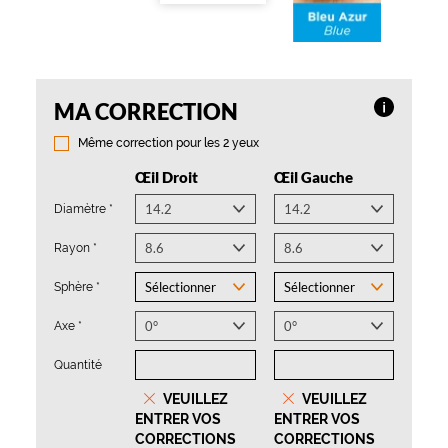
(Ce
(Ce
(Ce
(Ce
Diamètre
(Ce
Rayon
(Ce
Sphère
(Ce
Axe
(Ce
Quantité
champ
champ
champ
champ
*
champ
*
champ
*
champ
*
champ
MA CORRECTION
Plus
est
est
est
est
est
est
est
est
d’infor
obligatoire)
obligatoire)
obligatoire)
obligatoire)
obligatoire)
obligatoire)
obligatoire)
obligatoire)
Même correction pour les 2 yeux
sur
Œil Droit
Œil Gauche
l’option
Diamètre
*
Rayon
*
Sphère
*
Axe
*
Quantité
VEUILLEZ
VEUILLEZ
ENTRER VOS
ENTRER VOS
CORRECTIONS
CORRECTIONS