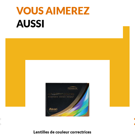
VOUS AIMEREZ
AUSSI
ÉCÉDENT
S
Lentilles de couleur correctrices