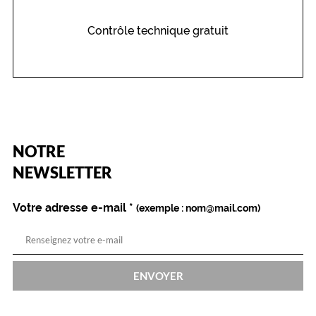
Contrôle technique gratuit
(Ce
NOTRE
champ
est
Name
NEWSLETTER
obligatoire)
Votre adresse e-mail
*
(exemple : nom@mail.com)
ENVOYER