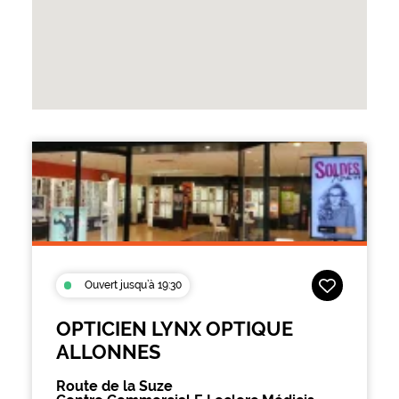
VOIR
LA
FICHE
Ouvert jusqu’à 19:30
Choisir comme
OPTICIEN LYNX OPTIQUE
ALLONNES
Route de la Suze