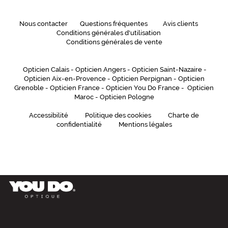
Nous contacter
Questions fréquentes
Avis clients
Conditions générales d'utilisation
Conditions générales de vente
Opticien Calais
-
Opticien Angers
-
Opticien Saint-Nazaire
-
Opticien Aix-en-Provence
-
Opticien Perpignan
-
Opticien
Grenoble
-
Opticien France
-
Opticien You Do France
-
Opticien
Maroc
-
Opticien Pologne
Accessibilité
Politique des cookies
Charte de
confidentialité
Mentions légales