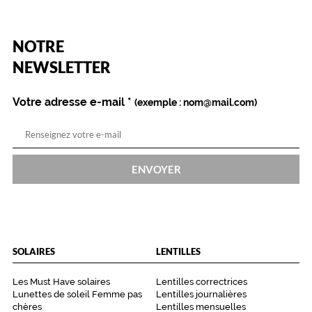
(Ce
NOTRE
champ
est
Name
NEWSLETTER
obligatoire)
Votre adresse e-mail
*
(exemple : nom@mail.com)
ENVOYER
SOLAIRES
LENTILLES
Les Must Have solaires
Lentilles correctrices
Lunettes de soleil Femme pas
Lentilles journalières
chères
Lentilles mensuelles